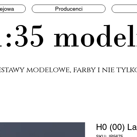
lejowa
Producenci
1:35 model
estawy modelowe, farby i nie tylko
H0 (00) L
SKU: JP5675