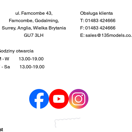
ul. Farncombe 43,
Obsługa klienta
Farncombe, Godalming,
T: 01483 424666
Surrey, Anglia, Wielka Brytania
F: 01483 424666
GU7 3LH
E:
sales@135models.co.
odziny otwarcia
 - W
13.00-19.00
 - Sa
13.00-19.00
st