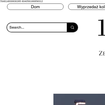
764614830830285 604056166958312
Dom
Wyprzedaż ko
Z