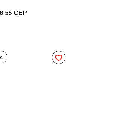
egularna
Cena
6,55 GBP
ena
Rabatowa
ka