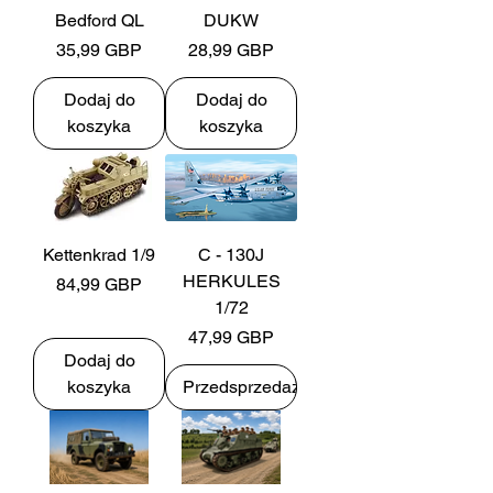
Bedford QL
DUKW
Cena
Cena
35,99 GBP
28,99 GBP
Dodaj do
Dodaj do
koszyka
koszyka
Kettenkrad 1/9
C - 130J
HERKULES
Cena
84,99 GBP
1/72
Cena
47,99 GBP
Dodaj do
koszyka
Przedsprzedaż