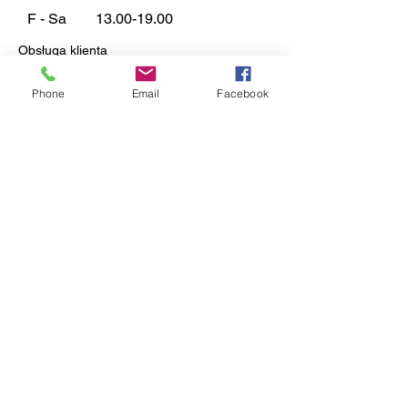
F - Sa
13.00-19.00
Obsługa klienta
T:
01483 424666
F:
01483 424666
Phone
Email
Facebook
E:
sales@135models.co.uk
FAQ
Dostawa i zwroty
Zasady sklepu