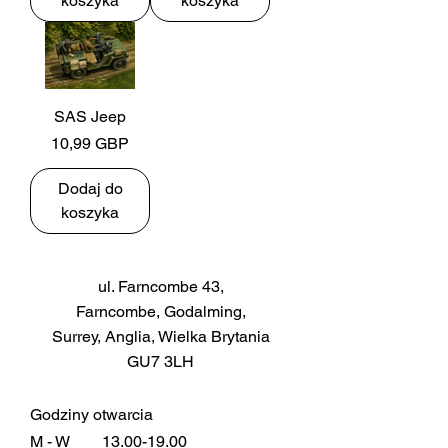
koszyka
koszyka
SAS Jeep
Cena
10,99 GBP
Dodaj do
koszyka
ul. Farncombe 43,
Farncombe, Godalming,
Surrey, Anglia, Wielka Brytania
GU7 3LH
Godziny otwarcia
M - W
13.00-19.00