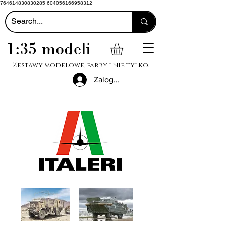
764614830830285 604056166958312
1:35 modeli
Zestawy modelowe, farby i nie tylko.
Zaloguj się