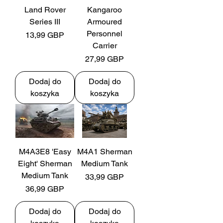
Land Rover
Kangaroo
Series III
Armoured
Personnel
Cena
13,99 GBP
Carrier
Cena
27,99 GBP
Dodaj do
Dodaj do
koszyka
koszyka
M4A3E8 'Easy
M4A1 Sherman
Eight' Sherman
Medium Tank
Medium Tank
Cena
33,99 GBP
Cena
36,99 GBP
Dodaj do
Dodaj do