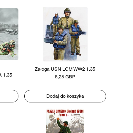
Załoga USN LCM WW2 1.35
A 1,35
Cena
8,25 GBP
Dodaj do koszyka