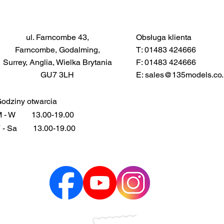
ul. Farncombe 43,
Obsługa klienta
Farncombe, Godalming,
T: 01483 424666
Surrey, Anglia, Wielka Brytania
F: 01483 424666
GU7 3LH
E:
sales@135models.co.
odziny otwarcia
 - W
13.00-19.00
 - Sa
13.00-19.00