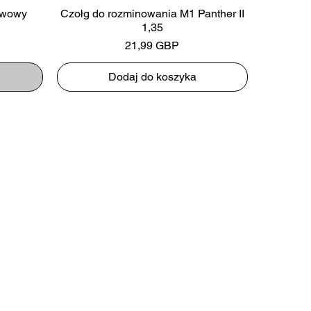
awowy
Czołg do rozminowania M1 Panther II
1,35
Cena
21,99 GBP
Dodaj do koszyka