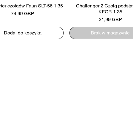
rter czołgów Faun SLT-56 1,35
Challenger 2 Czołg podst
KFOR 1.35
Cena
74,99 GBP
Cena
21,99 GBP
Dodaj do koszyka
Brak w magazynie