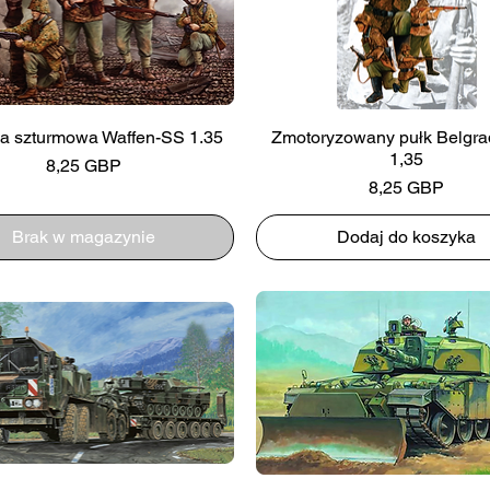
a szturmowa Waffen-SS 1.35
Zmotoryzowany pułk Belgra
1,35
Cena
8,25 GBP
Cena
8,25 GBP
Brak w magazynie
Dodaj do koszyka