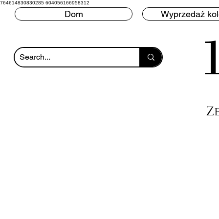
764614830830285 604056166958312
Dom
Wyprzedaż ko
Z