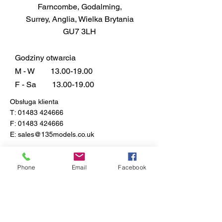
Farncombe, Godalming,
Surrey, Anglia, Wielka Brytania
GU7 3LH
Godziny otwarcia
M - W
13.00-19.00
F - Sa
13.00-19.00
Obsługa klienta
T:
01483 424666
F:
01483 424666
E:
sales@135models.co.uk
FAQ
Dostawa i zwroty
Phone
Email
Facebook
Zasady sklepu