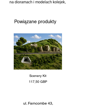
na dioramach i modelach kolejek,
a także dekorowanie domów,
gałęzi, kartek, szklanek, bombek
itp. zimowe. Można nakładać
Powiązane produkty
szpachelką lub pędzlem, można
mieszać z wodą. Po wyschnięciu
mieni się jak prawdziwy śnieg!
Scenery Kit
Daimler Armoured Car 
Cena
117,50 GBP
ul. Farncombe 43,