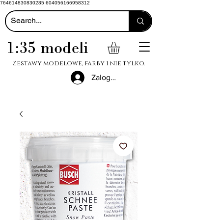
764614830830285 604056166958312
1:35 modeli
Zestawy modelowe, farby i nie tylko.
Zaloguj się