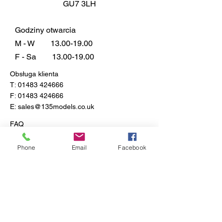
GU7 3LH
Godziny otwarcia
M - W
13.00-19.00
F - Sa
13.00-19.00
Obsługa klienta
T:
01483 424666
F:
01483 424666
E:
sales@135models.co.uk
FAQ
Dostawa i zwroty
Zasady sklepu
Phone
Email
Facebook