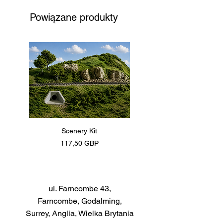
Powiązane produkty
Scenery Kit
Daimler Armoured Car 
Cena
117,50 GBP
ul. Farncombe 43,
Farncombe, Godalming,
Surrey, Anglia, Wielka Brytania