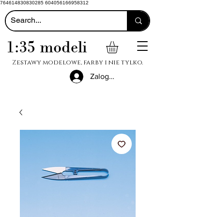
764614830830285 604056166958312
1:35 modeli
Zestawy modelowe, farby i nie tylko.
Zaloguj się