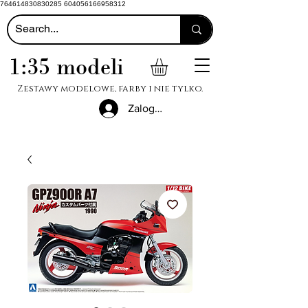
764614830830285 604056166958312
1:35 modeli
Zestawy modelowe, farby i nie tylko.
Zaloguj się