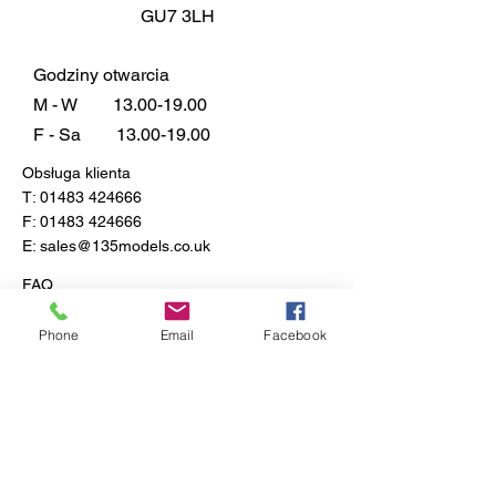
GU7 3LH
Godziny otwarcia
M - W
13.00-19.00
F - Sa
13.00-19.00
Obsługa klienta
T:
01483 424666
F:
01483 424666
E:
sales@135models.co.uk
FAQ
Dostawa i zwroty
Zasady sklepu
Phone
Email
Facebook