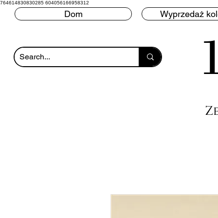
764614830830285 604056166958312
Dom
Wyprzedaż ko
Z