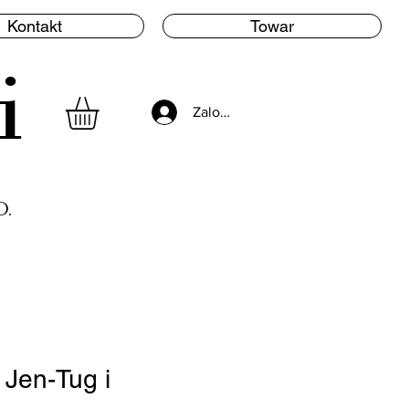
Kontakt
Towar
i
Zaloguj się
.
 Jen-Tug i