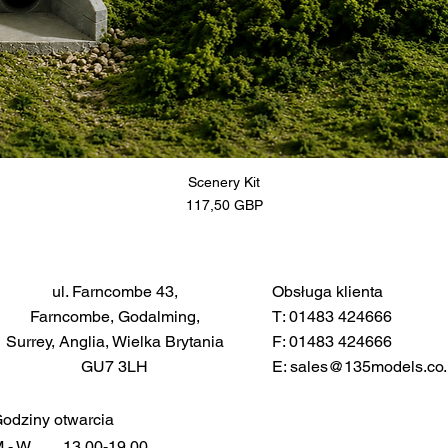
Scenery Kit
Cena
117,50 GBP
ul. Farncombe 43,
Obsługa klienta
Farncombe, Godalming,
T: 01483 424666
Surrey, Anglia, Wielka Brytania
F: 01483 424666
GU7 3LH
E:
sales@135models.co.
odziny otwarcia
 - W
13.00-19.00