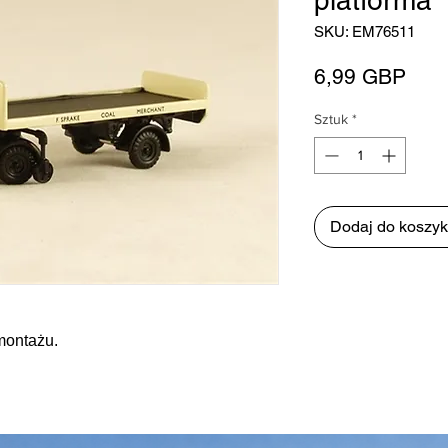
platforma
SKU: EM76511
Cen
6,99 GBP
Sztuk
*
Dodaj do koszy
montażu.