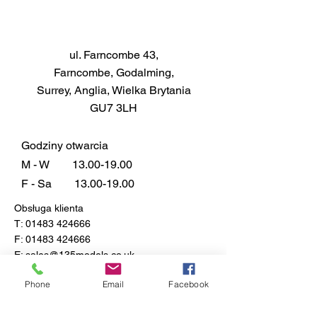
Dwa szczegółowe karabiny
maszynowe Spandau
Szczegółowy silnik
ul. Farncombe 43,
promieniowy
Farncombe, Godalming,
Ruchome śmigło
Surrey, Anglia, Wielka Brytania
GU7 3LH
Kalkomanie dla 2 wersji:
Fokker DR.1, pilot: Rittmeister
Manfred Freiher von
Godziny otwarcia
Richthofen, Kommandeur
M - W
13.00-19.00
Geschwader 1, (Jastas 4, 6, 10
F - Sa
13.00-19.00
i 11), marzec 1918
Obsługa klienta
Fokker DR.1, pilot: porucznik
T:
01483 424666
Lothar von Richthofen,
F:
01483 424666
Kommandeur Jasta 11,
E:
sales@135models.co.uk
Lechelle, marzec 1918
FAQ
Phone
Email
Facebook
Dostawa i zwroty
Zasady sklepu