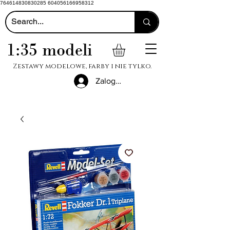
764614830830285 604056166958312
1:35 modeli
Zestawy modelowe, farby i nie tylko.
Zaloguj się