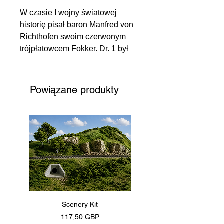
W czasie I wojny światowej
historię pisał baron Manfred von
Richthofen swoim czerwonym
trójpłatowcem Fokker. Dr. 1 był
najbardziej zwrotnym ze
wszystkich używanych
samolotów i osiągał wysokie
Powiązane produkty
prędkości wznoszenia. Dr. 1,
który został dostarczony
żołnierzom w czerwcu 1917 roku,
został wycofany z frontu pod
koniec 1917 roku, ale Richthofen
latał nim do kwietnia 1918 roku.
Model z nową formą
Drobne szczegóły powierzchni
Szczegółowy kokpit z
Scenery Kit
Daimler Armoured Car 
joystickiem i siedzeniem
Cena
117,50 GBP