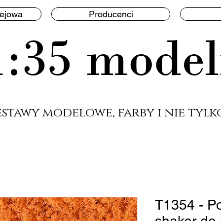
lejowa
Producenci
1:35 model
estawy modelowe, farby i nie tylko
T1354 - 