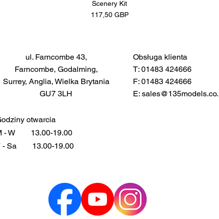
Scenery Kit
Cena
117,50 GBP
ul. Farncombe 43,
Obsługa klienta
Farncombe, Godalming,
T: 01483 424666
Surrey, Anglia, Wielka Brytania
F: 01483 424666
GU7 3LH
E:
sales@135models.co.
odziny otwarcia
 - W
13.00-19.00
 - Sa
13.00-19.00