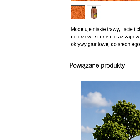
Modeluje niskie trawy, liście i
do drzew i scenerii oraz zapew
okrywy gruntowej do średniego
T1354 - Pomarańczowy Shake
Powiązane produkty
cala3 (945 cm3)