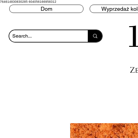
764614830830285 604056166958312
Dom
Wyprzedaż ko
Z