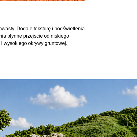
 chwasty. Dodaje teksturę i podświetlenia
nia płynne przejście od niskiego
 i wysokiego okrywy gruntowej.
r do grubej trawy jesiennej - 57,7