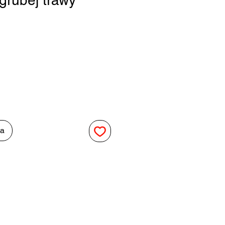
grubej trawy
na
ka