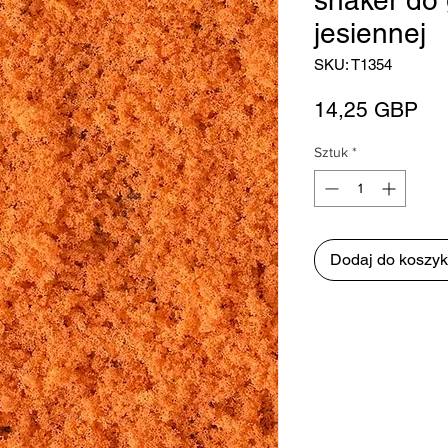
shaker do 
jesiennej
SKU: T1354
Ce
14,25 GBP
Sztuk
*
Dodaj do koszy