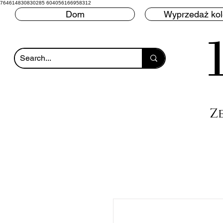
764614830830285 604056166958312
Dom
Wyprzedaż ko
Z