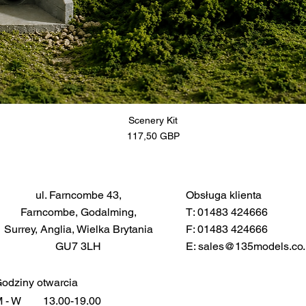
Scenery Kit
Cena
117,50 GBP
ul. Farncombe 43,
Obsługa klienta
Farncombe, Godalming,
T: 01483 424666
Surrey, Anglia, Wielka Brytania
F: 01483 424666
GU7 3LH
E:
sales@135models.co.
odziny otwarcia
 - W
13.00-19.00