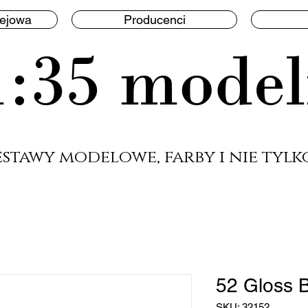
lejowa
Producenci
1:35 model
estawy modelowe, farby i nie tylko
52 Gloss 
SKU: 32152