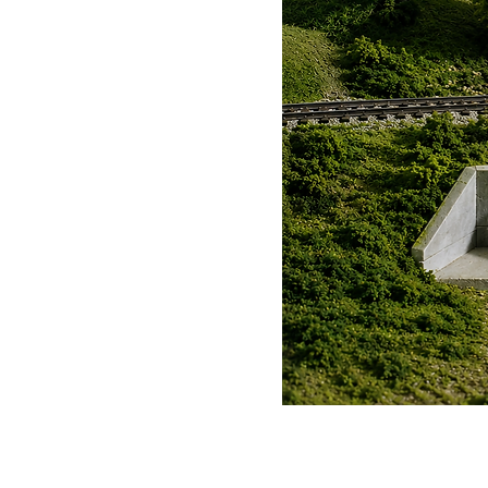
wyschnięciu.
Czas schnięcia
Połysk: 1-2 godziny
Matowy i satynowy: 20-40 minut
twardym wyschnięciu
Metaliki: twardo schną w ok. 1
różnić w zależności od tempera
malowanie: minimum 6 godzin (
Jak czyścić
Pędzle: użyj rozcieńczalników
Aerograf: dokładnie spłukać za
Humbrol. Produkt jest trwały p