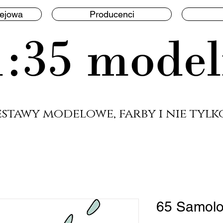
lejowa
Producenci
1:35 model
estawy modelowe, farby i nie tylko
65 Samolot