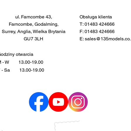
ul. Farncombe 43,
Obsługa klienta
Farncombe, Godalming,
T: 01483 424666
Surrey, Anglia, Wielka Brytania
F: 01483 424666
GU7 3LH
E:
sales@135models.co.
odziny otwarcia
 - W
13.00-19.00
 - Sa
13.00-19.00