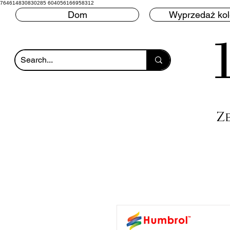
764614830830285 604056166958312
Dom
Wyprzedaż ko
Z