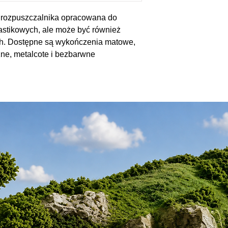
 rozpuszczalnika opracowana do
astikowych, ale może być również
h. Dostępne są wykończenia matowe,
zne, metalcote i bezbarwne
)
tym większość tworzyw sztucznych,
u, kartonu, zapieczętowanego tynku,
ej i innych (zawsze próbuj na małym
zić, czy są odpowiednie)
 w zależności od grubości aplikacji
af z odpowiednim rozcieńczalnikiem,
ners. Preferowane są dwie cienkie
y stosunek rozcieńczania to 2 części
ka. Należy pamiętać, że kolory
 polerowania po całkowitym