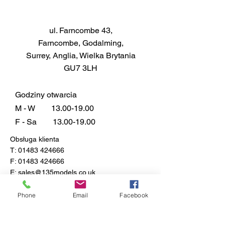
sprawdzić, czy są odpowiednie)
Zasięg
ul. Farncombe 43,
14ml puszka pokrywa ok. 0,3m²
Farncombe, Godalming,
w zależności od grubości
Surrey, Anglia, Wielka Brytania
aplikacji
GU7 3LH
Podanie
Pędzel prosto z puszki. Aerograf z
odpowiednim rozcieńczalnikiem,
Godziny otwarcia
takim jak Humbrol Enamel
M - W
13.00-19.00
Thinners. Preferowane są dwie
F - Sa
13.00-19.00
cienkie warstwy niż jedna gruba.
Obsługa klienta
Typowy stosunek rozcieńczania
T:
01483 424666
to 2 części farby na 1 część
F:
01483 424666
rozcieńczalnika. Należy
E:
sales@135models.co.uk
pamiętać, że kolory Metalcote są
przeznaczone do polerowania po
FAQ
Phone
Email
Facebook
całkowitym wyschnięciu.
Dostawa i zwroty
Zasady sklepu
Czas schnięcia