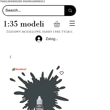
764614830830285 604056166958312
1:35 modeli
Zestawy modelowe, farby i nie tylko.
Zaloguj się