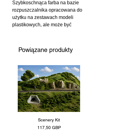
Szybkoschnąca farba na bazie
rozpuszczalnika opracowana do
użytku na zestawach modeli
plastikowych, ale może być
również stosowana na innych
podłożach. Dostępne są
wykończenia matowe, satynowe,
Powiązane produkty
błyszczące, metaliczne,
metalcote i bezbarwne
(wykończenie zależy od koloru)
Podłoże
Szeroka gama powierzchni, w
tym większość tworzyw
sztucznych, drewna, szkła,
ceramiki, metalu, kartonu,
zapieczętowanego tynku,
zapieczętowanej płyty pilśniowej
Scenery Kit
Daimler Armoured Car 
i innych (zawsze próbuj na małym
Cena
117,50 GBP
obszarze testowym, aby