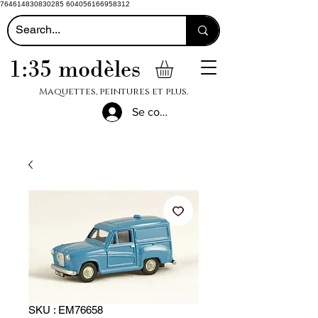
764614830830285 604056166958312
1:35 modèles
Maquettes, peintures et plus.
Se connecter
SKU : EM76658