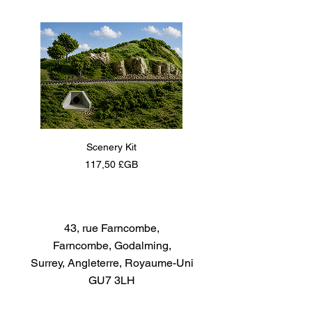
Scenery Kit
Daimler Armoured Car 
Prix
117,50 £GB
43, rue Farncombe,
Farncombe, Godalming,
Surrey, Angleterre, Royaume-Uni
GU7 3LH