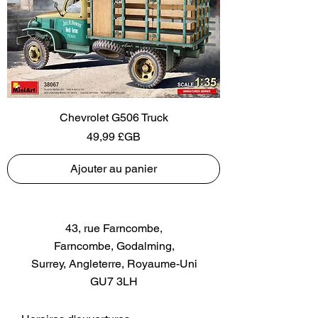
Chevrolet G506 Truck
Prix
49,99 £GB
Ajouter au panier
43, rue Farncombe,
Farncombe, Godalming,
Surrey, Angleterre, Royaume-Uni
GU7 3LH