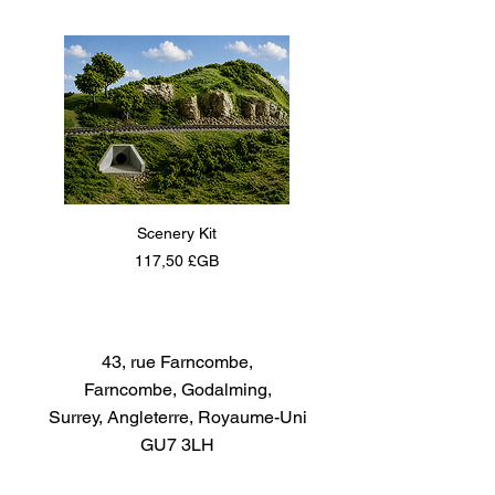
Scenery Kit
Daimler Armoured Car 
Prix
117,50 £GB
43, rue Farncombe,
Farncombe, Godalming,
Surrey, Angleterre, Royaume-Uni
GU7 3LH