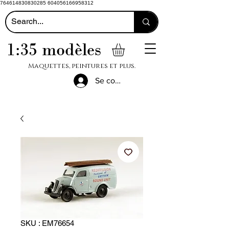
764614830830285 604056166958312
1:35 modèles
Maquettes, peintures et plus.
Se connecter
SKU : EM76654