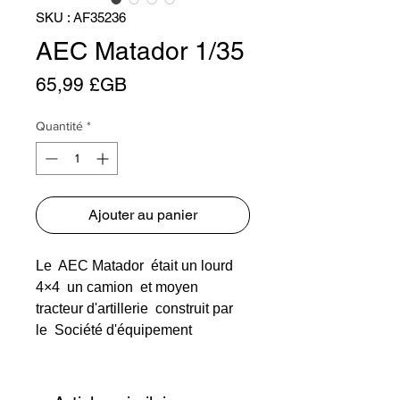
SKU : AF35236
AEC Matador 1/35
Prix
65,99 £GB
Quantité
*
Ajouter au panier
Le AEC Matador était un lourd
4×4 un camion et moyen
tracteur d'artillerie construit par
le Société d'équipement
associée pour les forces
britanniques et du
Commonwealth pendant la