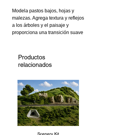
Modela pastos bajos, hojas y
malezas. Agrega textura y reflejos
a los árboles y el paisaje y
proporciona una transición suave
de una cobertura de suelo baja a
una cobertura de suelo media y
alta.
Productos
relacionados
T1354 - Agitador naranja
otoñal para césped grueso -
57.7 in3 (945 cm3)
Scenery Kit
Daimler Armoured Car 