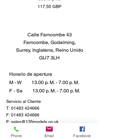
Precio
117,50 GBP
Calle Farncombe 43
Farncombe, Godalming,
Surrey, Inglaterra, Reino Unido
GU7 3LH
Horario de apertura
M - W
13.00 p. M. - 7.00 p. M.
F - Sa
13.00 p. M. - 7.00 p. M.
Servicio al Cliente
T:
01483 424666
F:
01483 424666
E:
sales@135models.co.uk
Preguntas más frecuentes
Phone
Email
Facebook