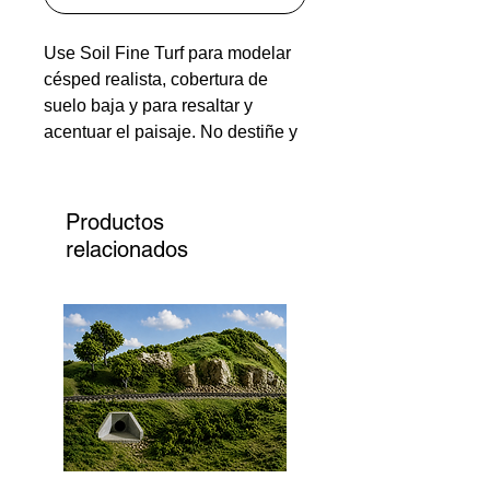
Use Soil Fine Turf para modelar
césped realista, cobertura de
suelo baja y para resaltar y
acentuar el paisaje. No destiñe y
se mezcla naturalmente con otro
follaje. Úselo para cualquier
escala.
Productos
relacionados
T41 - Bolsa de tierra para
césped fino - 21,6 pulg3 (353
cm3)
T1341 - Agitador de suelo para
césped fino - 57.7 in3 (945
cm3)