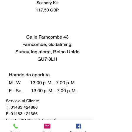
Scenery Kit
Daimler Armoured Car 
Precio
117,50 GBP
Calle Farncombe 43
Farncombe, Godalming,
Surrey, Inglaterra, Reino Unido
GU7 3LH
Horario de apertura
M - W
13.00 p. M. - 7.00 p. M.
F - Sa
13.00 p. M. - 7.00 p. M.
Servicio al Cliente
T:
01483 424666
F:
01483 424666
E:
sales@135models.co.uk
Preguntas más frecuentes