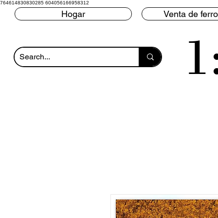
764614830830285 604056166958312
Hogar
Venta de ferro
1