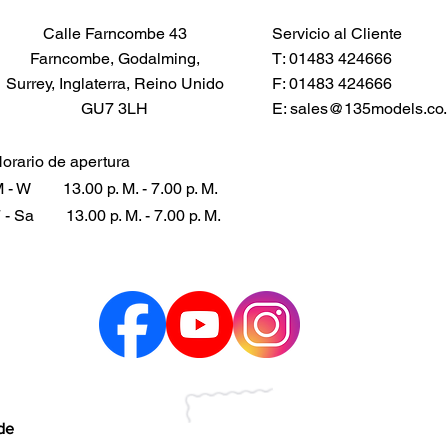
Calle Farncombe 43
Servicio al Cliente
Farncombe, Godalming,
T: 01483 424666
Surrey, Inglaterra, Reino Unido
F: 01483 424666
GU7 3LH
E:
sales@135models.co.
orario de apertura
 - W
13.00 p. M. - 7.00 p. M.
 - Sa
13.00 p. M. - 7.00 p. M.
 de