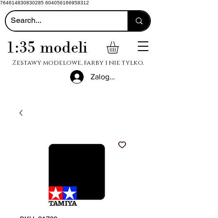
764614830830285 604056166958312
1:35 modeli
Zestawy modelowe, farby i nie tylko.
Zaloguj się