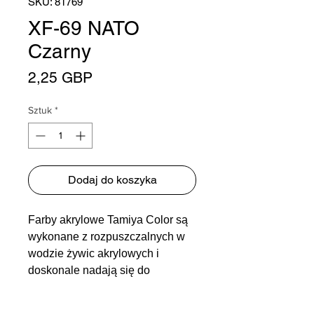
SKU: 81769
XF-69 NATO
Czarny
Cena
2,25 GBP
Sztuk
*
Dodaj do koszyka
Farby akrylowe Tamiya Color są
wykonane z rozpuszczalnych w
wodzie żywic akrylowych i
doskonale nadają się do
malowania pędzlem lub
natryskiem. Farby te mogą być