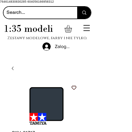
764614830830285 604056166958312
1:35 modeli
Zestawy modelowe, farby i nie tylko.
Zaloguj się