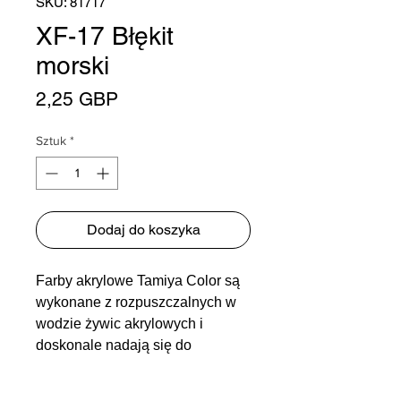
SKU: 81717
XF-17 Błękit
morski
Cena
2,25 GBP
Sztuk
*
Dodaj do koszyka
Farby akrylowe Tamiya Color są
wykonane z rozpuszczalnych w
wodzie żywic akrylowych i
doskonale nadają się do
malowania pędzlem lub
natryskiem. Farby te mogą być