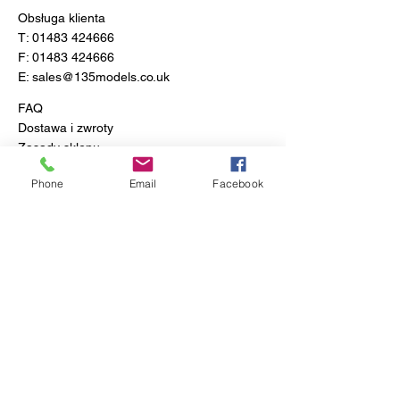
Obsługa klienta
T:
01483 424666
F:
01483 424666
E:
sales@135models.co.uk
FAQ
Dostawa i zwroty
Zasady sklepu
Phone
Email
Facebook