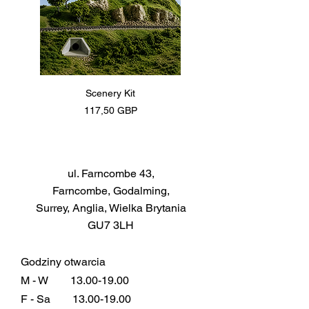
Scenery Kit
Daimler Armoured Car 
Cena
117,50 GBP
ul. Farncombe 43,
Farncombe, Godalming,
Surrey, Anglia, Wielka Brytania
GU7 3LH
Godziny otwarcia
M - W
13.00-19.00
F - Sa
13.00-19.00