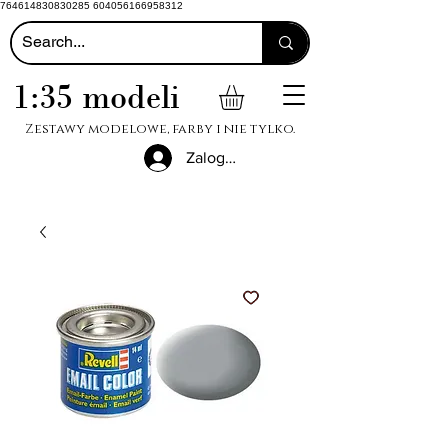
764614830830285 604056166958312
1:35 modeli
Zestawy modelowe, farby i nie tylko.
Zaloguj się