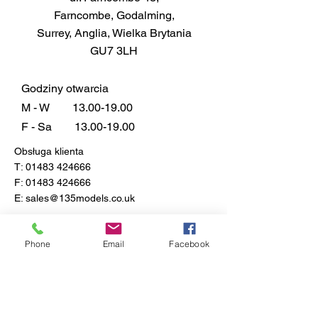
14ml puszka pokrywa ok. 0,3m²
Farncombe, Godalming,
w zależności od grubości
Surrey, Anglia, Wielka Brytania
aplikacji
GU7 3LH
Podanie
Pędzel prosto z puszki. Aerograf z
odpowiednim rozcieńczalnikiem,
Godziny otwarcia
takim jak Humbrol Enamel
M - W
13.00-19.00
Thinners. Preferowane są dwie
F - Sa
13.00-19.00
cienkie warstwy niż jedna gruba.
Obsługa klienta
Typowy stosunek rozcieńczania
T:
01483 424666
to 2 części farby na 1 część
F:
01483 424666
rozcieńczalnika. Należy
E:
sales@135models.co.uk
pamiętać, że kolory Metalcote są
przeznaczone do polerowania po
FAQ
całkowitym wyschnięciu.
Dostawa i zwroty
Phone
Email
Facebook
Zasady sklepu
Czas schnięcia
Połysk: 1-2 godziny
Matowy i satynowy: 20-40 minut
suchy na dotyk, do 24 godzin przy