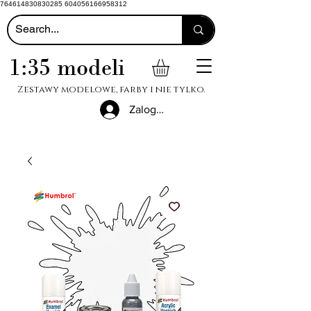
764614830830285 604056166958312
1:35 modeli
Zestawy modelowe, farby i nie tylko.
Zaloguj się