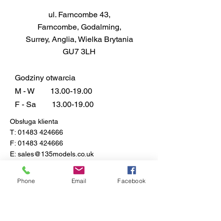
Zasięg
ul. Farncombe 43,
14ml puszka pokrywa ok. 0,3m²
Farncombe, Godalming,
w zależności od grubości
Surrey, Anglia, Wielka Brytania
aplikacji
GU7 3LH
Podanie
Pędzel prosto z puszki. Aerograf z
odpowiednim rozcieńczalnikiem,
Godziny otwarcia
takim jak Humbrol Enamel
M - W
13.00-19.00
Thinners. Preferowane są dwie
F - Sa
13.00-19.00
cienkie warstwy niż jedna gruba.
Obsługa klienta
Typowy stosunek rozcieńczania
T:
01483 424666
to 2 części farby na 1 część
F:
01483 424666
rozcieńczalnika. Należy
E:
sales@135models.co.uk
pamiętać, że kolory Metalcote są
przeznaczone do polerowania po
FAQ
Phone
Email
Facebook
całkowitym wyschnięciu.
Dostawa i zwroty
Zasady sklepu
Czas schnięcia
Połysk: 1-2 godziny
Matowy i satynowy: 20-40 minut