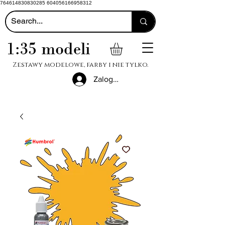
764614830830285 604056166958312
1:35 modeli
Zestawy modelowe, farby i nie tylko.
Zaloguj się