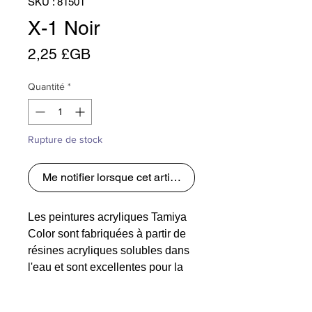
SKU : 81501
X-1 Noir
Prix
2,25 £GB
Quantité
*
Rupture de stock
Me notifier lorsque cet article est disponible
Les peintures acryliques Tamiya
Color sont fabriquées à partir de
résines acryliques solubles dans
l'eau et sont excellentes pour la
peinture au pinceau ou au
pistolet. Ces peintures peuvent