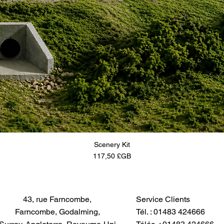
Scenery Kit
Prix
117,50 £GB
43, rue Farncombe,
Service Clients
Farncombe, Godalming,
Tél. : 01483 424666