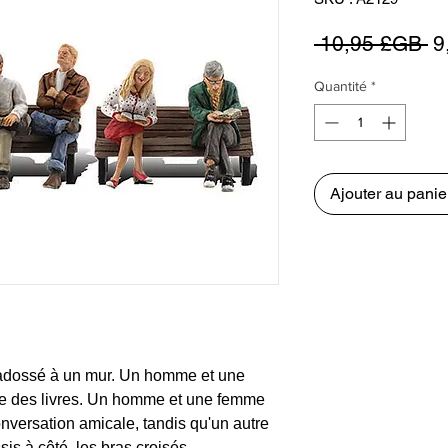
Pr
 10,95 £GB 
9
or
Quantité
*
Ajouter au panie
 adossé à un mur. Un homme et une
ire des livres. Un homme et une femme
versation amicale, tandis qu'un autre
is à côté, les bras croisés.