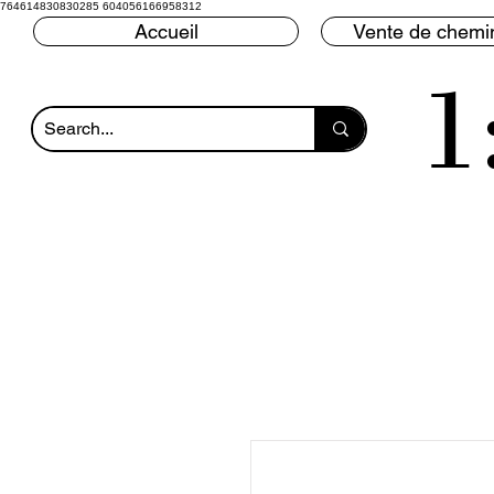
764614830830285 604056166958312
Accueil
Vente de chemin
1