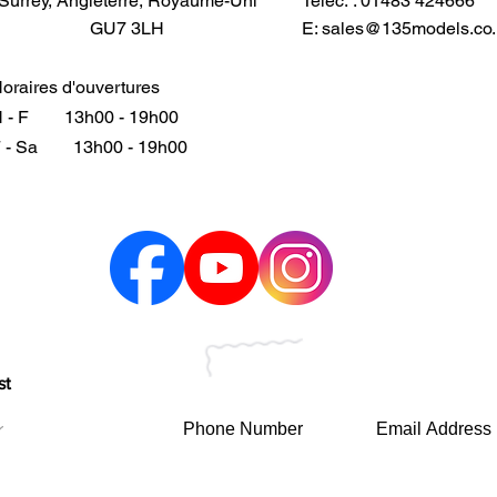
Surrey, Angleterre, Royaume-Uni
Téléc. : 01483 424666
GU7 3LH
E:
sales@135models.co.
oraires d'ouvertures
 - F
13h00 - 19h00
 - Sa
13h00 - 19h00
st