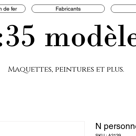
 de fer
Fabricants
:35 modèl
Maquettes, peintures et plus.
N personn
SKU : A2129