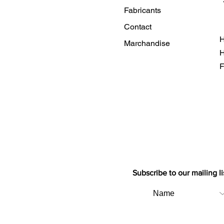
Fabricants
Contact
H
Marchandise
H
F
Subscribe to our mailing li