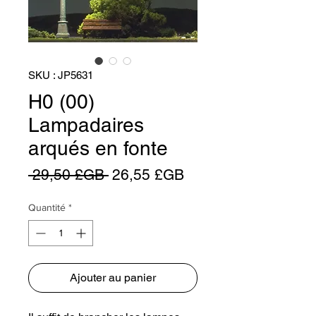
SKU : JP5631
H0 (00)
Lampadaires
arqués en fonte
Prix
Prix
 29,50 £GB 
26,55 £GB
original
promotionnel
Quantité
*
Ajouter au panier