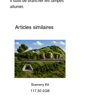
Il suffit de brancher les lampes
allumer.
Articles similaires
Scenery Kit
Daimler Armoured Car 
Prix
117,50 £GB