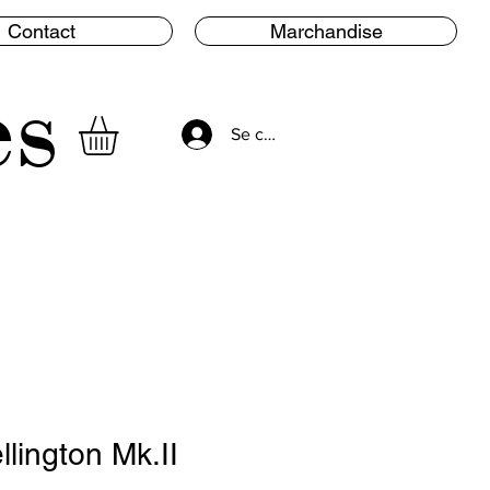
Contact
Marchandise
es
Se connecter
llington Mk.II