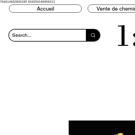
764614830830285 604056166958312
Accueil
Vente de chemin
1