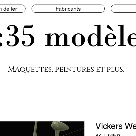
 de fer
Fabricants
:35 modèl
Maquettes, peintures et plus.
Vickers We
SKU : 04903