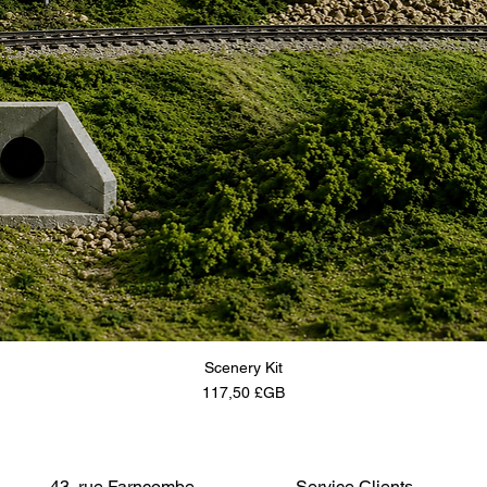
Scenery Kit
Prix
117,50 £GB
43, rue Farncombe,
Service Clients