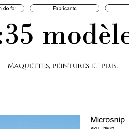
 de fer
Fabricants
:35 modèl
Maquettes, peintures et plus.
Microsnip
SKU : 76530