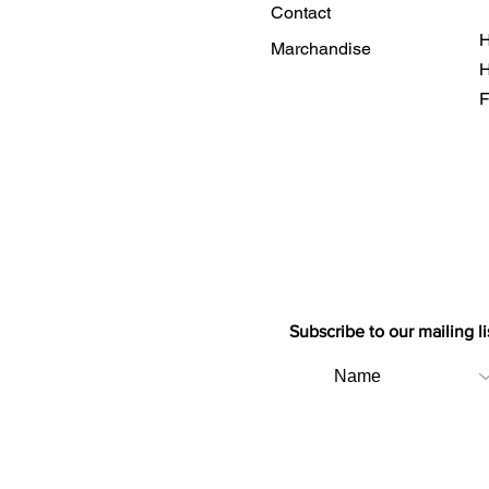
Contact
H
Marchandise
H
F
Subscribe to our mailing li