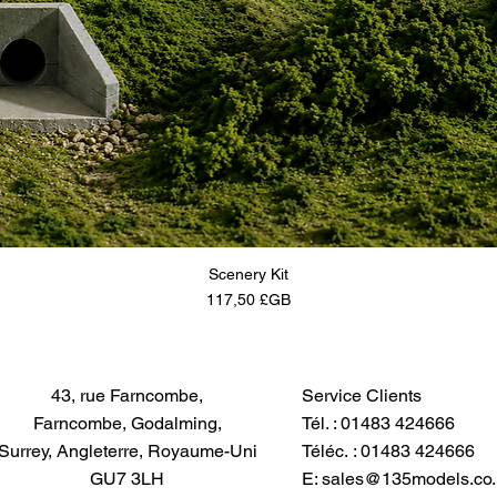
Scenery Kit
Prix
117,50 £GB
43, rue Farncombe,
Service Clients
Farncombe, Godalming,
Tél. : 01483 424666
Surrey, Angleterre, Royaume-Uni
Téléc. : 01483 424666
GU7 3LH
E:
sales@135models.co.