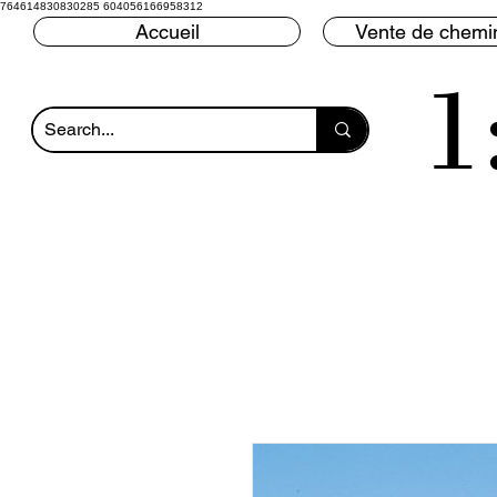
764614830830285 604056166958312
Accueil
Vente de chemin
1