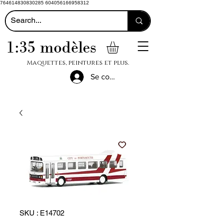
764614830830285 604056166958312
1:35 modèles
Maquettes, peintures et plus.
Se connecter
SKU : E14702