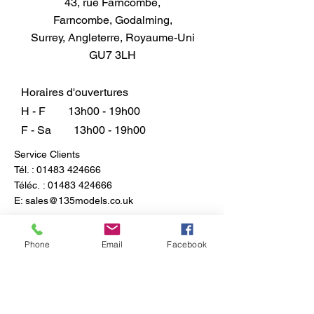
43, rue Farncombe,
de porte.
Farncombe, Godalming,
La conception originale du
Surrey, Angleterre, Royaume-Uni
Leyland National a été mise à
GU7 3LH
jour au début des années 1980,
ce qui a donné le National Mark
II.
Horaires d'ouvertures
Les premiers véhicules de
H - F
13h00 - 19h00
production avaient un grand
F - Sa
13h00 - 19h00
boîtier de climatisation monté sur
Service Clients
le toit qui a rapidement été
Tél. :
01483 424666
remplacé par une version plus
Téléc. :
01483 424666
compacte.
E:
sales@135models.co.uk
FAQ
Expédition & retours
Phone
Email
Facebook
Politique du magasin