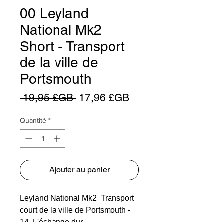
00 Leyland
National Mk2
Short - Transport
de la ville de
Portsmouth
Prix
Prix
 19,95 £GB 
17,96 £GB
original
promotionnel
Quantité
*
Ajouter au panier
Leyland National Mk2 Transport
court de la ville de Portsmouth -
14 L'échange dur