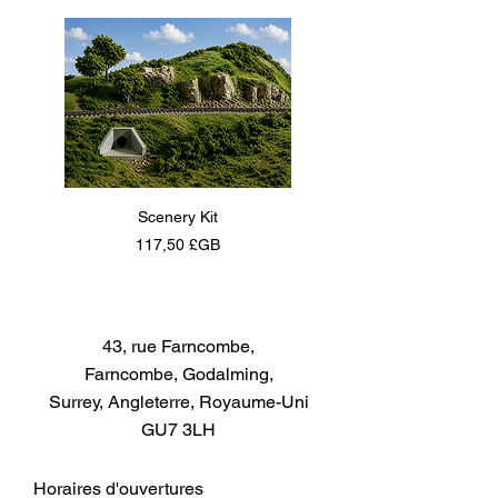
Scenery Kit
Daimler Armoured Car 
Prix
117,50 £GB
43, rue Farncombe,
Farncombe, Godalming,
Surrey, Angleterre, Royaume-Uni
GU7 3LH
Horaires d'ouvertures