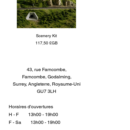
Scenery Kit
Daimler Armoured Car 
Prix
117,50 £GB
43, rue Farncombe,
Farncombe, Godalming,
Surrey, Angleterre, Royaume-Uni
GU7 3LH
Horaires d'ouvertures
H - F
13h00 - 19h00
F - Sa
13h00 - 19h00