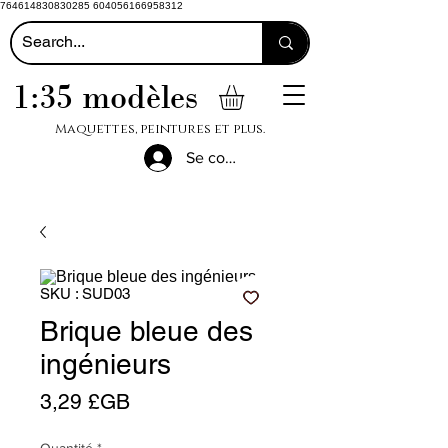
764614830830285 604056166958312
1:35 modèles
Maquettes, peintures et plus.
Se connecter
SKU : SUD03
Brique bleue des
ingénieurs
Prix
3,29 £GB
Quantité
*