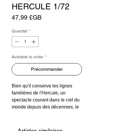
HERCULE 1/72
Prix
47,99 £GB
Quantité
*
Available to order *
Précommander
Bien qu'il conserve les lignes
familières de l'Hercule, un
spectacle courant dans le ciel du
monde depuis des décennies, le
C-130J a été largement repensé.
Le changement le plus visible
réside dans l'utilisation de deux
Articles similaires