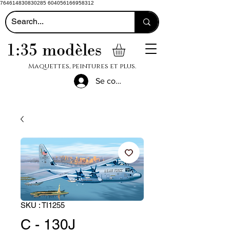
764614830830285 604056166958312
1:35 modèles
Maquettes, peintures et plus.
Se connecter
SKU : TI1255
C - 130J