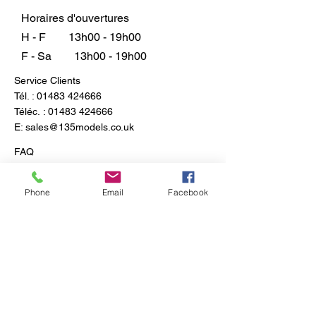
à détourner le regard de la fenêtre
Horaires d'ouvertures
du cockpit. Le C-130J devient
H - F
13h00 - 19h00
progressivement l'avion de
F - Sa
13h00 - 19h00
transport standard dans de
Service Clients
nombreux pays de l'OTAN, y
Tél. :
01483 424666
compris l'Italie.
Téléc. :
01483 424666
E:
sales@135models.co.uk
FAQ
Expédition & retours
Politique du magasin
Phone
Email
Facebook