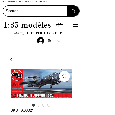
764614830830285 604056166958312
1:35 modèles
Maquettes, peintures et plus.
Se connecter
SKU : A06021