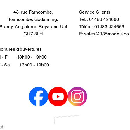
43, rue Farncombe,
Service Clients
Farncombe, Godalming,
Tél. : 01483 424666
Surrey, Angleterre, Royaume-Uni
Téléc. : 01483 424666
GU7 3LH
E:
sales@135models.co.
oraires d'ouvertures
 - F
13h00 - 19h00
 - Sa
13h00 - 19h00
st