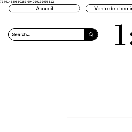
764614830830285 604056166958312
Accueil
Vente de chemin
1