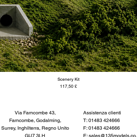
Scenery Kit
Prezzo
117,50 £
Via Farncombe 43,
Assistenza clienti
Farncombe, Godalming,
T: 01483 424666
Surrey, Inghilterra, Regno Unito
F: 01483 424666
GU7 3LH
E:
sales@135models.co.