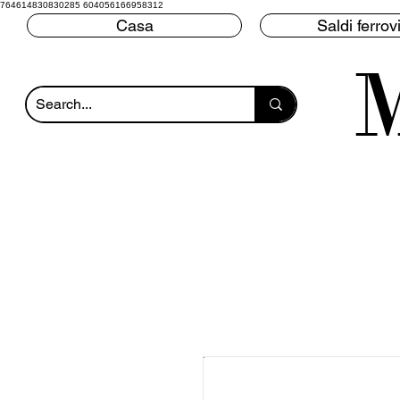
764614830830285 604056166958312
Casa
Saldi ferrovi
M