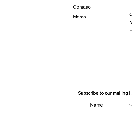
Contatto
O
Merce
M
F
Subscribe to our mailing li