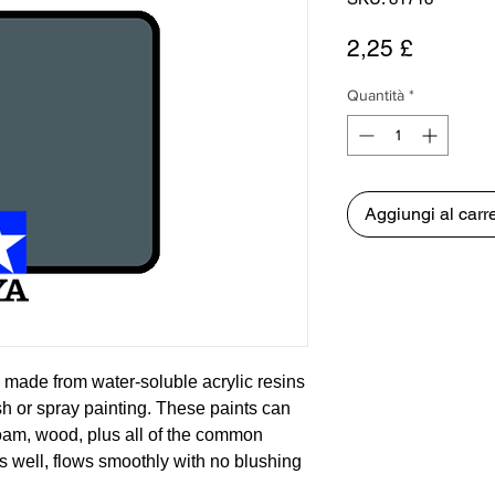
Prezzo
2,25 £
Quantità
*
Aggiungi al carre
 made from water-soluble acrylic resins
ush or spray painting. These paints can
foam, wood, plus all of the common
s well, flows smoothly with no blushing
asily. Each bottle of the Tamiya Color