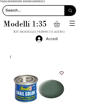
764614830830285 604056166958312
Modelli 1:35
Kit modello, vernici e altro.
Accedi