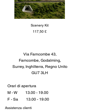
Scenery Kit
Daimler Armoured Car 
Prezzo
117,50 £
Via Farncombe 43,
Farncombe, Godalming,
Surrey, Inghilterra, Regno Unito
GU7 3LH
Orari di apertura
M - W
13.00 - 19.00
F - Sa
13.00 - 19.00
Assistenza clienti