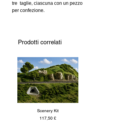
tre taglie, ciascuna con un pezzo
per confezione.
Le misurazioni sono;
A = Larghezza x B = Altezza x C
= Larghezza
Prodotti correlati
Scenery Kit
Daimler Armoured Car 
Prezzo
117,50 £