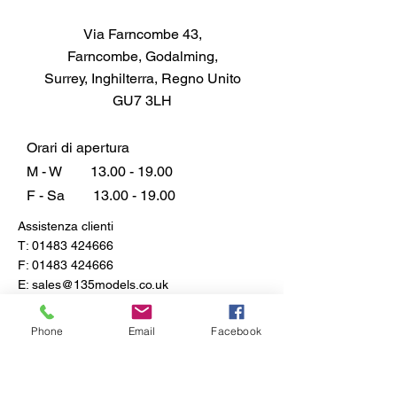
Via Farncombe 43,
Farncombe, Godalming,
Surrey, Inghilterra, Regno Unito
GU7 3LH
Orari di apertura
M - W
13.00 - 19.00
F - Sa
13.00 - 19.00
Assistenza clienti
T:
01483 424666
F:
01483 424666
E:
sales@135models.co.uk
FAQ
Phone
Email
Facebook
Spedizione e resi
Politica del negozio