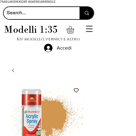
764614830830285 604056166958312
Modelli 1:35
Kit modello, vernici e altro.
Accedi