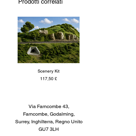
Prodotti correlati
Scenery Kit
Daimler Armoured Car 
Prezzo
117,50 £
Via Farncombe 43,
Farncombe, Godalming,
Surrey, Inghilterra, Regno Unito
GU7 3LH