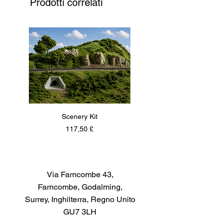
Prodotti correlati
Scenery Kit
Daimler Armoured Car 
Prezzo
117,50 £
Via Farncombe 43,
Farncombe, Godalming,
Surrey, Inghilterra, Regno Unito
GU7 3LH