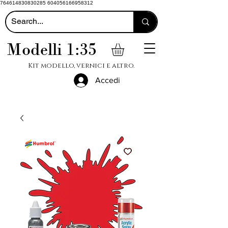
764614830830285 604056166958312
Modelli 1:35
Kit modello, vernici e altro.
Accedi