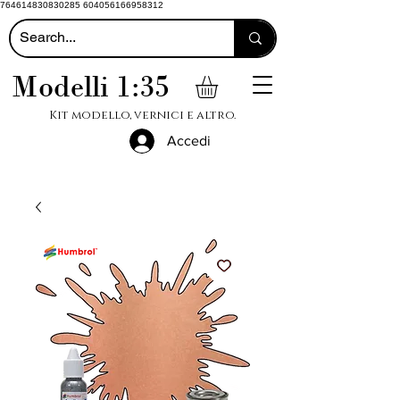
764614830830285 604056166958312
Modelli 1:35
Kit modello, vernici e altro.
Accedi