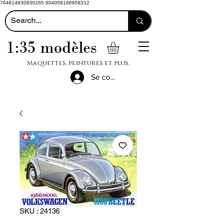
764614830830285 604056166958312
1:35 modèles
Maquettes, peintures et plus.
Se connecter
SKU : 24136