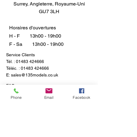
Surrey, Angleterre, Royaume-Uni
GU7 3LH
Horaires d'ouvertures
H - F
13h00 - 19h00
F - Sa
13h00 - 19h00
Service Clients
Tél. :
01483 424666
Téléc. :
01483 424666
E:
sales@135models.co.uk
FAQ
Expédition & retours
Phone
Email
Facebook
Politique du magasin