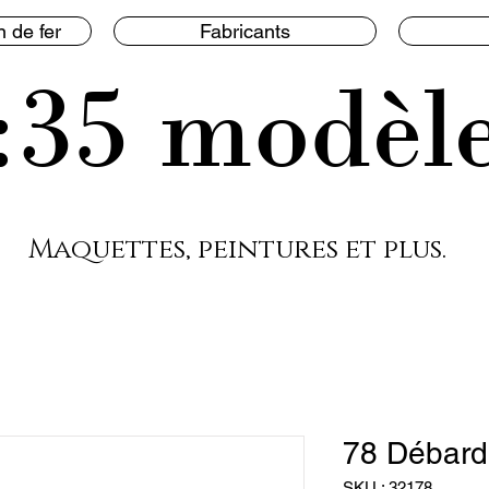
 de fer
Fabricants
:35 modèl
Maquettes, peintures et plus.
78 Débard
SKU : 32178