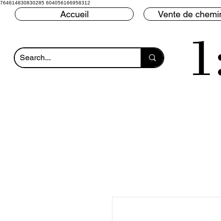
764614830830285 604056166958312
Accueil
Vente de chemin
1