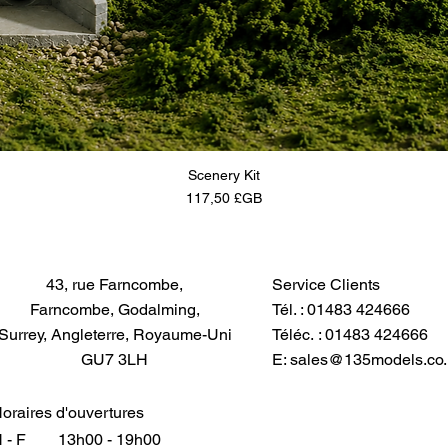
Scenery Kit
Prix
117,50 £GB
43, rue Farncombe,
Service Clients
Farncombe, Godalming,
Tél. : 01483 424666
Surrey, Angleterre, Royaume-Uni
Téléc. : 01483 424666
GU7 3LH
E:
sales@135models.co.
oraires d'ouvertures
 - F
13h00 - 19h00