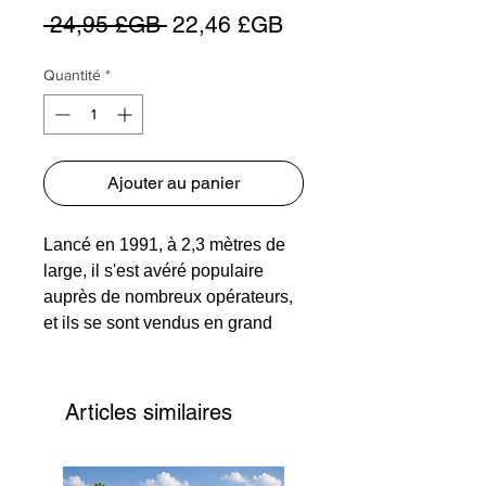
Prix
Prix
 24,95 £GB 
22,46 £GB
original
promotionnel
Quantité
*
Ajouter au panier
Lancé en 1991, à 2,3 mètres de
large, il s'est avéré populaire
auprès de nombreux opérateurs,
et ils se sont vendus en grand
nombre à Transport régional de
Londres. La nature modulaire du
châssis et de la carrosserie est
Articles similaires
destinée à diverses permutations
de longueur, avec des variantes
de 8,5, 9,0 et 9,8 mètres en cours