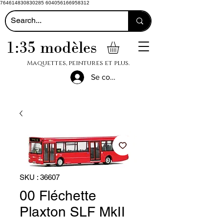
764614830830285 604056166958312
1:35 modèles
Maquettes, peintures et plus.
Se connecter
SKU : 36607
00 Fléchette
Plaxton SLF MkII