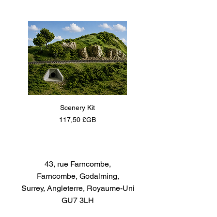
Les temps de séchage de la
peinture peuvent varier avec
l'ajout de diluants pour émail
Scenery Kit
Daimler Armoured Car 
Prix
117,50 £GB
43, rue Farncombe,
Farncombe, Godalming,
Surrey, Angleterre, Royaume-Uni
GU7 3LH