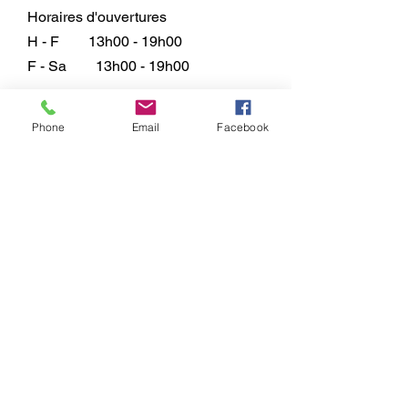
Horaires d'ouvertures
H - F
13h00 - 19h00
F - Sa
13h00 - 19h00
Service Clients
Tél. :
01483 424666
Phone
Email
Facebook
Téléc. :
01483 424666
E:
sales@135models.co.uk
FAQ
Expédition & retours
Politique du magasin