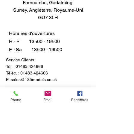
Farncombe, Godalming,
membrane
Surrey, Angleterre, Royaume-Uni
Temps de séchage - 24 heures
GU7 3LH
Comment nettoyer - L'excès de
produit doit être essuyé à l'aide
d'un chiffon humide. Le produit
Horaires d'ouvertures
est permanent une fois sec.
H - F
13h00 - 19h00
F - Sa
13h00 - 19h00
Service Clients
Tél. :
01483 424666
Téléc. :
01483 424666
E:
sales@135models.co.uk
FAQ
Expédition & retours
Phone
Email
Facebook
Politique du magasin