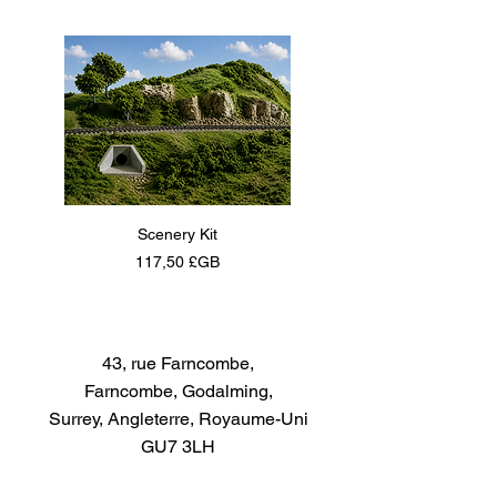
Scenery Kit
Daimler Armoured Car 
Prix
117,50 £GB
43, rue Farncombe,
Farncombe, Godalming,
Surrey, Angleterre, Royaume-Uni
GU7 3LH