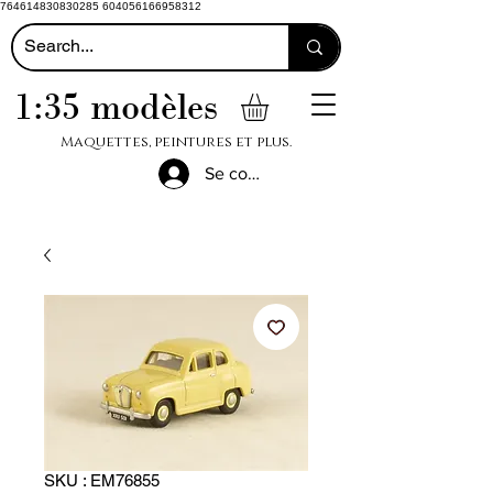
764614830830285 604056166958312
1:35 modèles
Maquettes, peintures et plus.
Se connecter
SKU : EM76855