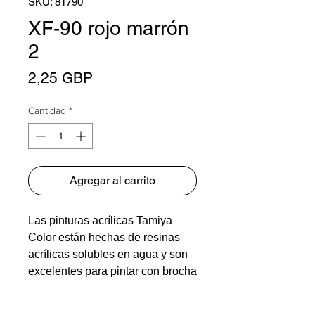
SKU: 81790
XF-90 rojo marrón
2
Precio
2,25 GBP
Cantidad
*
Agregar al carrito
Las pinturas acrílicas Tamiya
Color están hechas de resinas
acrílicas solubles en agua y son
excelentes para pintar con brocha
o aerosol. Estas pinturas se
pueden utilizar en resinas de