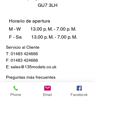
GU7 3LH
Horario de apertura
M - W
13.00 p. M. - 7.00 p. M.
F - Sa
13.00 p. M. - 7.00 p. M.
Servicio al Cliente
T:
01483 424666
F:
01483 424666
E:
sales@135models.co.uk
Preguntas más frecuentes
Envío y devoluciones
Política de la tienda
Phone
Email
Facebook